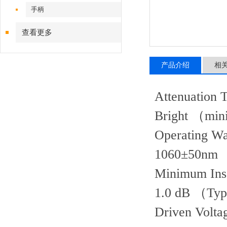
手柄
查看更多
产品介绍
相
Attenuation 
Bright （minim
Operating Wa
1060±50nm
Minimum Inse
1.0 dB （Typ
Driven Volta