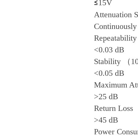
15V
≤
Attenuation S
Continuously
Repeatabili
<0.03 dB
Stability （1
<0.05 dB
Maximum Att
>25 dB
Return Loss
>45 dB
Power Consu