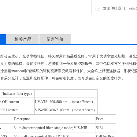
发邮件给我们：sales@lon
相关产品
留言询价
指纤芯杂质少、光功率损耗低、持久耐用的高品质光纤，常用于大功率激光切割、激光
定义为您的规格。每优质秩序，您将收到一份质量控制报告，其中包括双方的序列号和
涂层钢monocoil护套编织的诺梅克斯应变救济和保护。大会终止精密连接器，形状记忆合金
接容易分光计，光源和光纤配件，可在标准长度，也可以在自定义的长度排列。
：
（indicates fiber type）
h OH content
UV-VIS
300-800 nm （most efficient）
 OH content
VIS-NIR
400-2100 nm （most efficient）
Description
Price
A
8 µm diameter optical fiber; single mode; VIS-NIR
$184
-VIS
50 µm diameter optical fiber; UV-VIS
Call for Price