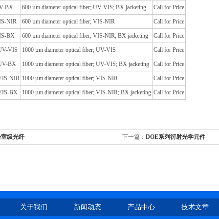
UV-BX
600 µm diameter optical fiber; UV-VIS; BX jacketing
Call for Price
IS-NIR
600 µm diameter optical fiber; VIS-NIR
Call for Price
IS-BX
600 µm diameter optical fiber; VIS-NIR; BX jacketing
Call for Price
UV-VIS
1000 µm diameter optical fiber; UV-VIS
Call for Price
-UV-BX
1000 µm diameter optical fiber; UV-VIS; BX jacketing
Call for Price
VIS-NIR
1000 µm diameter optical fiber; VIS-NIR
Call for Price
VIS-BX
1000 µm diameter optical fiber; VIS-NIR; BX jacketing
Call for Price
验室级光纤
下一篇：
DOE系列衍射光学元件
关于我们
新闻动态
产品中心
技术文章