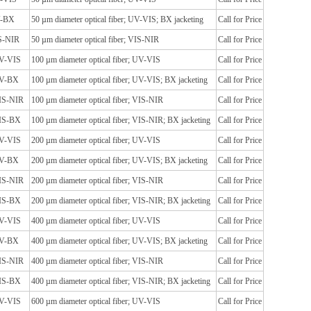
V-BX
50 µm diameter optical fiber; UV-VIS; BX jacketing
Call for Price
S-NIR
50 µm diameter optical fiber; VIS-NIR
Call for Price
V-VIS
100 µm diameter optical fiber; UV-VIS
Call for Price
UV-BX
100 µm diameter optical fiber; UV-VIS; BX jacketing
Call for Price
IS-NIR
100 µm diameter optical fiber; VIS-NIR
Call for Price
IS-BX
100 µm diameter optical fiber; VIS-NIR; BX jacketing
Call for Price
V-VIS
200 µm diameter optical fiber; UV-VIS
Call for Price
UV-BX
200 µm diameter optical fiber; UV-VIS; BX jacketing
Call for Price
IS-NIR
200 µm diameter optical fiber; VIS-NIR
Call for Price
IS-BX
200 µm diameter optical fiber; VIS-NIR; BX jacketing
Call for Price
V-VIS
400 µm diameter optical fiber; UV-VIS
Call for Price
UV-BX
400 µm diameter optical fiber; UV-VIS; BX jacketing
Call for Price
IS-NIR
400 µm diameter optical fiber; VIS-NIR
Call for Price
IS-BX
400 µm diameter optical fiber; VIS-NIR; BX jacketing
Call for Price
V-VIS
600 µm diameter optical fiber; UV-VIS
Call for Price