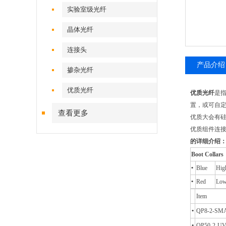
实验室级光纤
晶体光纤
连接头
产品介绍
掺杂光纤
优质光纤
优质光纤
是
置，或可自
查看更多
优质大会有硅
优质组件连
的详细介绍
Boot Collars
•
Blue
Hig
•
Red
Low
Item
•
QP8-2-SM
•
QP50-2-UV