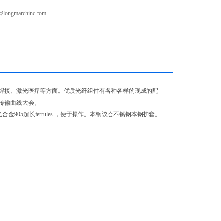
gmarchinc.com
焊接、激光医疗等方面。优质光纤组件有各种各样的现成的配
传输曲线大会。
905超长ferrules ，便于操作。本钢议会不锈钢本钢护套。