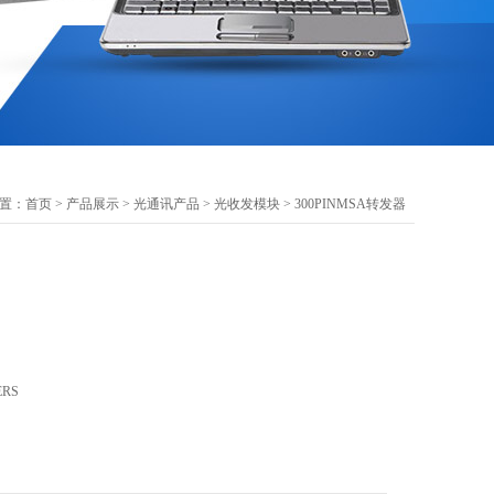
置：
首页
>
产品展示
>
光通讯产品
>
光收发模块
> 300PINMSA转发器
ERS