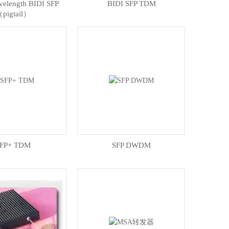
velength BIDI SFP
BIDI SFP TDM
pigtail）
FP+ TDM
SFP DWDM