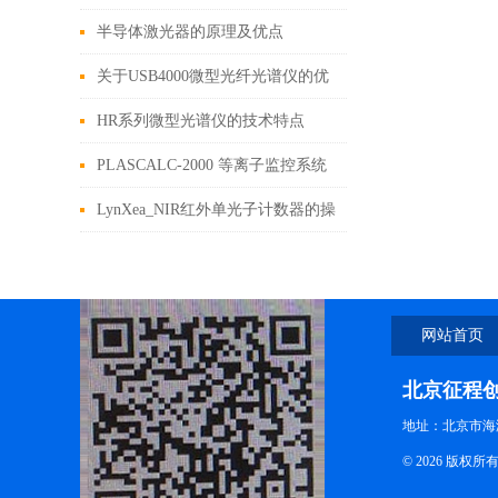
些
半导体激光器的原理及优点
关于USB4000微型光纤光谱仪的优
势，你知道多少
HR系列微型光谱仪的技术特点
PLASCALC-2000 等离子监控系统
工作原理及特点应用
LynXea_NIR红外单光子计数器的操
作原理
网站首页
北京征程
地址：北京市海
© 2026 版