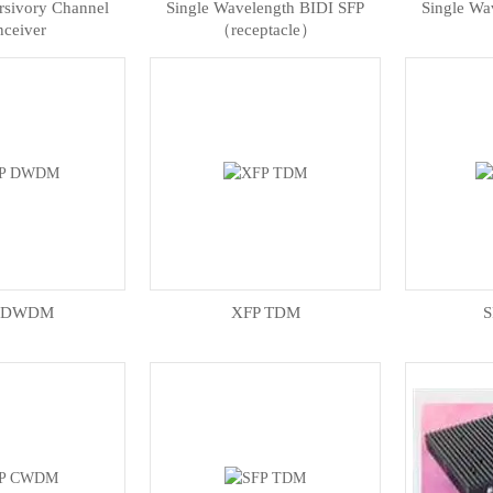
rsivory Channel
Single Wavelength BIDI SFP
Single Wa
nceiver
（receptacle）
（
 DWDM
XFP TDM
S