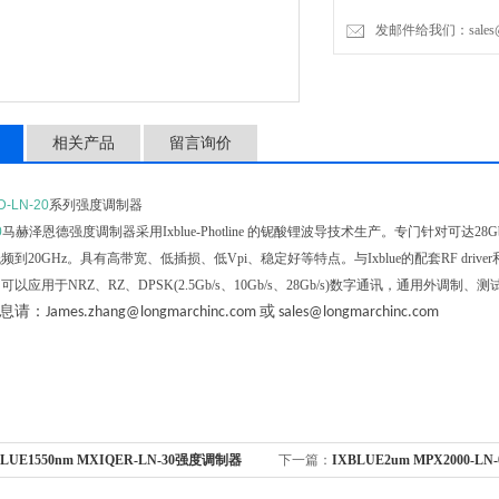
发邮件给我们：sales@lon
相关产品
留言询价
D-LN-2
0
系列强度调制器
0
马赫泽恩德
强度调制器采用
Ixblue-Photline
的铌酸锂波导技术生产。专门针对可达
28G
低频到
20GHz
。具有高带宽、低插损、低
Vpi
、稳定好等特点。与
Ixblue
的配套
RF driver
。可以应用于
NRZ
、
RZ
、
DPSK(2.5Gb/s
、
10Gb/s
、
28Gb/s)
数字通讯，通用外调制、测
息请：
或
James.zhang@longmarchinc.com
sales@longmarchinc.com
BLUE1550nm MXIQER-LN-30强度调制器
下一篇：
IXBLUE2um MPX2000-L