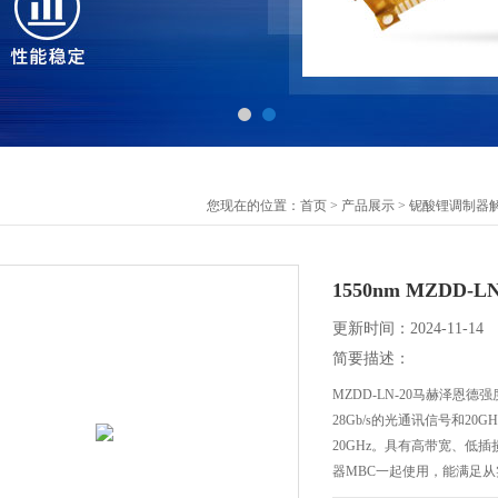
您现在的位置：
首页
>
产品展示
>
铌酸锂调制器
1550nm MZDD
更新时间：2024-11-14
简要描述：
MZDD-LN-20马赫泽恩德强
28Gb/s的光通讯信号和20
20GHz。具有高带宽、低插损、
器MBC一起使用，能满足