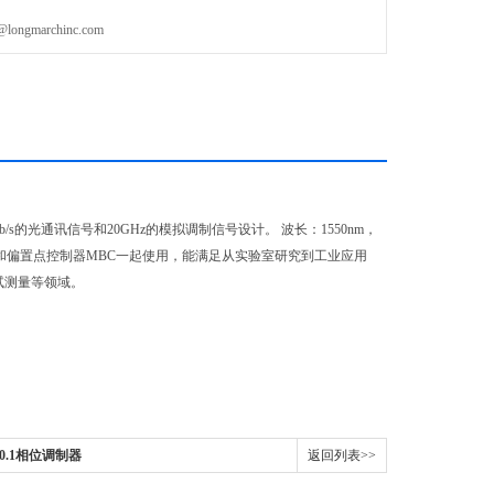
gmarchinc.com
b/s
的光通讯信号和
20GHz
的模拟调制信号设计。
波长：
1550nm
，
和偏置点控制器
MBC
一起使用，能满足从实验室研究到工业应用
试测量等领域。
N-0.1相位调制器
返回列表>>