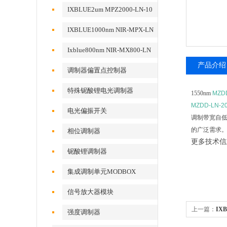
动
IXBLUE2um MPZ2000-LN-10
相位调制器
IXBLUE1000nm NIR-MPX-LN
系列相位调制器
Ixblue800nm NIR-MX800-LN
系列强度调制器
产品介绍
调制器偏置点控制器
特殊铌酸锂电光调制器
1550nm
MZD
MZDD-LN-2
电光偏振开关
调制带宽自
的广泛需求
相位调制器
更多技术信
铌酸锂调制器
集成调制单元MODBOX
信号放大器模块
上一篇：
IX
强度调制器