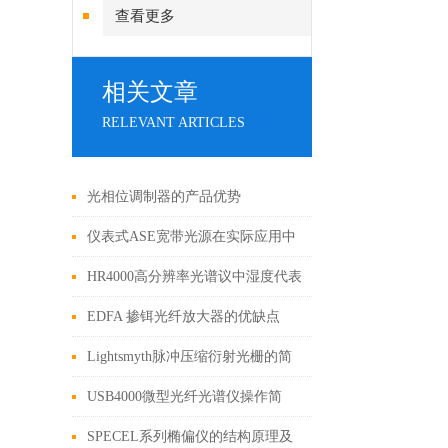
查看更多
相关文章
RELEVANT ARTICLES
光相位调制器的产品优势
仪表式ASE宽带光源在实际应用中
有着广泛的适用性
HR4000高分辨率光谱议中湿度代表
着什么呢
EDFA 掺铒光纤放大器的优缺点
Lightsmyth脉冲压缩衍射光栅的简
单介绍
USB4000微型光纤光谱仪操作简
单，性能优异
SPECEL系列椭偏仪的结构原理及