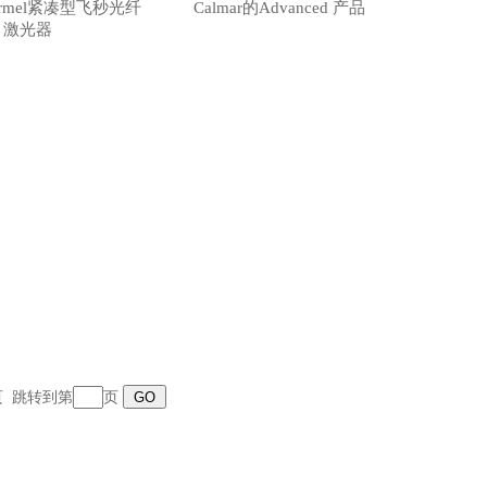
Carmel紧凑型飞秒光纤
Calmar的Advanced 产品
激光器
末页 跳转到第
页