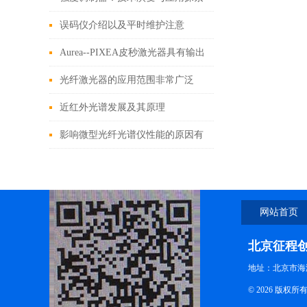
误码仪介绍以及平时维护注意
Aurea--PIXEA皮秒激光器具有输出
稳定性好的特点
光纤激光器的应用范围非常广泛
近红外光谱发展及其原理
影响微型光纤光谱仪性能的原因有
哪些你知道吗？
网站首页
北京征程
地址：北京市海
© 2026 版