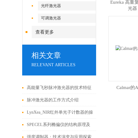
Eureka 
光纤激光器
光器
可调激光器
查看更多
相关文章
RELEVANT ARTICLES
Calmar的
高能量飞秒脉冲激光器的技术特征
脉冲激光器的工作方式介绍
LynXea_NIR红外单光子计数器的操
作原理
SPECEL系列椭偏仪的结构原理及
特点
强度调制器：技术演变与应用探索