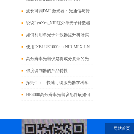
波长可调DML激光器：光通信与传
感领域的多面手
说说LynXea_NIR红外单光子计数器
的使用技巧
如何利用单光子计数器提升科研实
验的精确度？
使用IXBLUE1000nm NIR-MPX-LN
系列相位调制器需要注意以下几点
高分辨率光谱仪是将成分复杂的光
分解为光谱线的仪器
强度调制器的产品特性
探究C-band快速可调激光器在科学
研究中的重要作用
HR4000高分辨率光谱议配件该如何
选型呢?
网站首页