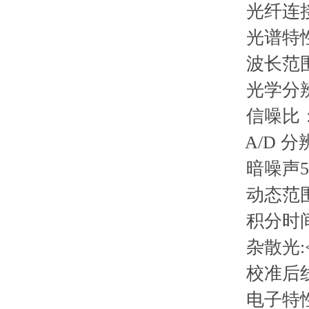
光纤连接器：
光谱特
波长范围：35
光学分辨率_
信噪比：3
A/D 分辨率:
暗噪声50
动态范围：2 x
积分时间：3
杂散光:<0.05%
校准后线性度
电子特