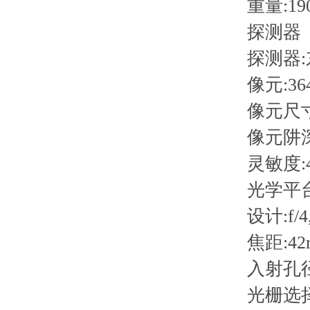
重量:190
探测器
探测器:东芝
像元:364
像元尺寸:8 
像元阱深:~
灵敏度:400 
光学平
设计:f/4, 
焦距:42m
入射孔径:5, 
光栅选择：