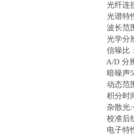
光纤连接器：
光谱特
波长范围：35
光学分辨率_
信噪比：3
A/D 分辨率:
暗噪声50
动态范围：2 x
积分时间：3
杂散光:<0.05%
校准后线性度
电子特