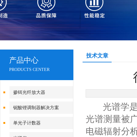
技术文章
产品中心
PRODUCTS CENTER
掺铒光纤放大器
光谱学是测
铌酸锂调制器解决方案
光谱测量被
单光子计数器
电磁辐射分