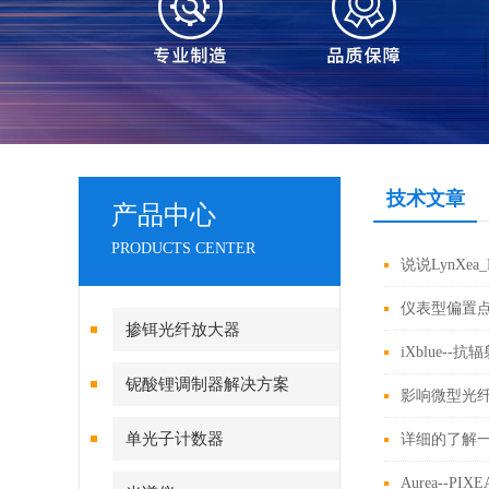
技术文章
产品中心
PRODUCTS CENTER
说说LynXe
仪表型偏置
掺铒光纤放大器
iXblue-
铌酸锂调制器解决方案
影响微型光
单光子计数器
详细的了解一
Aurea--