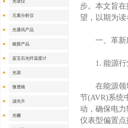
光谱仪
步。本文旨在
元素分析仪
望，以期为读
光通讯产品
一、革新应
镀膜产品
蓝宝石光纤温度计
1. 能源行
光源
在能源领域
微透镜
节(AVR)
滤光片
动，确保电力
光栅
仪表型偏置点