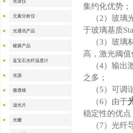
光谱仪
集约化优势；
元素分析仪
（2）玻璃光
于玻璃基质St
光通讯产品
（3）玻璃材
镀膜产品
高，激光阈值
蓝宝石光纤温度计
（4）输出激
光源
之多；
（5）可调谐
微透镜
（6）由于
滤光片
稳定性的优点
光栅
（7）光纤导