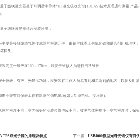
L量子级联激光器基于可调谐半导体*HF激光吸收光谱(TDLAS)技术原理进行测量.产
低。
CL量子级联激光器适合安装环境：
主要是接触燃烧气体传感器的检测元件，由铂丝线圈上包氧化铝和黏合剂组成球状，
坏探头。
高度一般应在160—170cm，以便于维修人员进行日常维护。
全仪表，有声、光显示功能，应安装在工作人员易看到和易听到的地方，以便及时
围不能有对仪表工作有影响的强电磁场(如大功率电机、变压器)。
的密度不同，室内探头的安装位置也应不同。被测气体密度小于空气密度时，探头应安装
EA TPS双光子源的原理及特点
下一篇：
USB4000微型光纤光谱仪有何