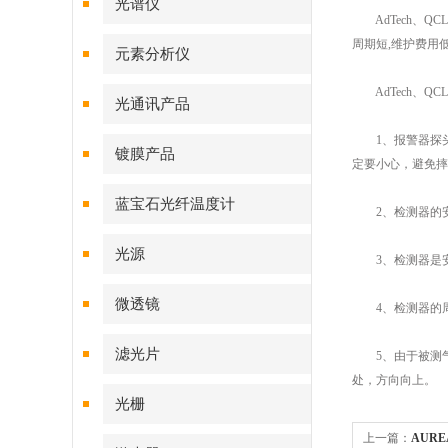
光谱仪
AdTech、QC
周期短,维护费用
元素分析仪
AdTech、Q
光通讯产品
1、报警器探头
镀膜产品
定要小心，避免摔
蓝宝石光纤温度计
2、检测器的安装
光源
3、检测器是安
微透镜
4、检测器的周
滤光片
5、由于被测气体
处，方向向上。
光栅
上一篇：
AUR