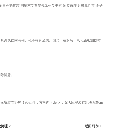
品测量准确度高,测量不受背景气体交叉干扰,响应速度快,可靠性高,维护
其外表面附有铂、钯等稀有金属。因此，在安装一氧化碳检测仪时一
消除隐患。
在距屋顶30cm外，方向向下;反之，探头应安装在距地面30cm
优势呢？
返回列表>>